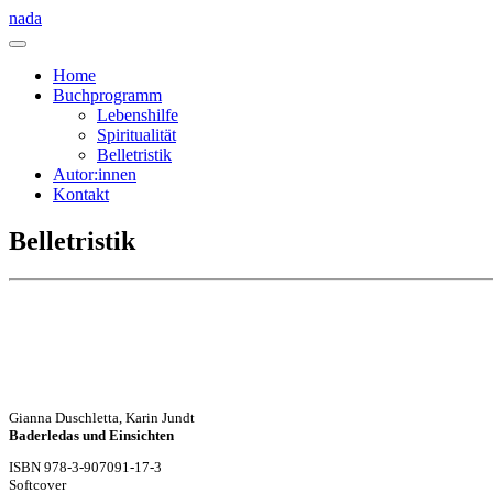
nada
Home
Buchprogramm
Lebenshilfe
Spiritualität
Belletristik
Autor:innen
Kontakt
Belletristik
Gianna Duschletta, Karin Jundt
Baderledas und Einsichten
ISBN 978-3-907091-17-3
Softcover