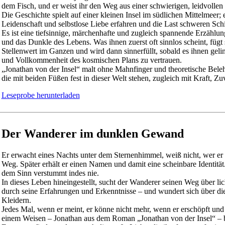
dem Fisch, und er weist ihr den Weg aus einer schwierigen, leidvollen
Die Geschichte spielt auf einer kleinen Insel im südlichen Mittelmeer
Leidenschaft und selbstlose Liebe erfahren und die Last schweren Schi
Es ist eine tiefsinnige, märchenhafte und zugleich spannende Erzäh
und das Dunkle des Lebens. Was ihnen zuerst oft sinnlos scheint, fügt
Stellenwert im Ganzen und wird dann sinnerfüllt, sobald es ihnen ge
und Vollkommenheit des kosmischen Plans zu vertrauen.
„Jonathan von der Insel“ malt ohne Mahnfinger und theoretische Belehr
die mit beiden Füßen fest in dieser Welt stehen, zugleich mit Kraft, Z
Leseprobe herunterladen
Der Wanderer im dunklen Gewand
Er erwacht eines Nachts unter dem Sternenhimmel, weiß nicht, wer er 
Weg. Später erhält er einen Namen und damit eine scheinbare Identitä
dem Sinn verstummt indes nie.
In dieses Leben hineingestellt, sucht der Wanderer seinen Weg über lich
durch seine Erfahrungen und Erkenntnisse – und wundert sich über d
Kleidern.
Jedes Mal, wenn er meint, er könne nicht mehr, wenn er erschöpft und v
einem Weisen – Jonathan aus dem Roman „Jonathan von der Insel“ – be