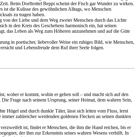
 Zeit. Beim Dorftrottel Beppi scheint der Fisch gar Wunder zu wirken.
; es ist die Kulisse des gewöhnlichen Alltags, wo Menschen
cksals zu tragen haben.
lung von der Liebe und dem Weg zweier Menschen durch das Lichte
 sich in den Kreis des Geschehens harmonisch ein, hat seinen
lingt, das Leben als Weg zum Höheren anzunehmen und auf die Güte
ung in poetischer, liebevoller Weise ein ruhiges Bild, wie Menschen,
uversicht und Lebensfreude dem Ruf ihrer Seele folgen.
ist, woher er kommt, wohin er gehen soll – und macht sich auf den
t. Die Frage nach seinem Ursprung, seiner Heimat, dem wahren Sein,
te Hügel und durch dunkle Täler, lässt sich leiten vom Fluss, lernt
ie immer zahlreicher werdenden goldenen Flecken an seinen dunklen
erzweifelt ist, findet er Menschen, die ihm die Hand reichen, bis er
gegnet, der ihm zur Erkenntnis seines wahren Wesens verhilft. In